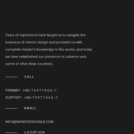
Years of experience have taught us to navigate the
business of interior design and provided us with
complete insider's knowledge in the sector, and today
we have established our presence in Lebanon and
some of other Arab countries.
CALL
PRIMARY : +961 7 6 9 7 7 4 6 6 -
SUPPORT : +961 7 0 9 7 7 4 6 6 -
EMAIL
INFO@INFINITEDESIGNLB.COM
LOCATION