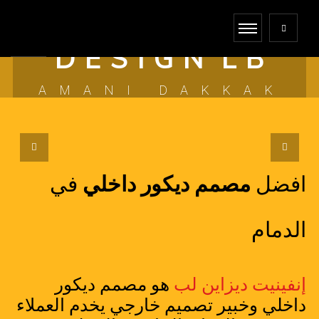
I N F I N I T E
D E S I G N L B
AMANI DAKKAK
افضل
مصمم ديكور داخلي
في
الدمام
إنفينيت ديزاين لب
هو مصمم ديكور
داخلي وخبير تصميم خارجي يخدم العملاء