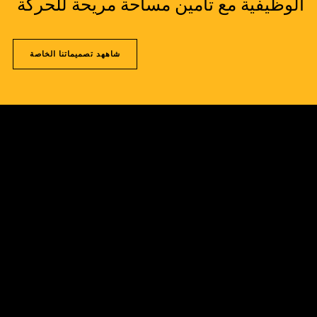
الوظيفية مع تأمين مساحة مريحة للحركة
شاههد تصميماتنا الخاصة
إنفينيت ديزاين لب
تصاميم إبداعبة