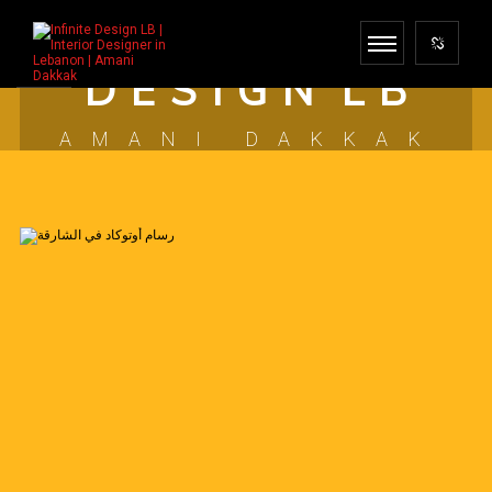
I N F I N I T E
D E S I G N L B
AMANI DAKKAK