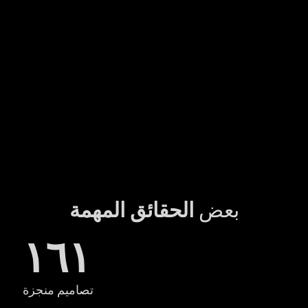
إنفينيت ديزاين لب
تصاميم إبداعبة
بعض
الحقائق المهمة
١٦١
تصاميم منجزة