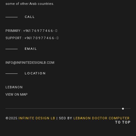
some of other Arab countries.
CALL
PRIMARY : +961 7 6 9 7 7 4 6 6 -
SUPPORT : +961 7 0 9 7 7 4 6 6 -
EMAIL
INFO@INFINITEDESIGNLB.COM
LOCATION
LEBANON
VIEW ON MAP
©2025
INFINITE DESIGN LB
|
SEO BY
LEBANON DOCTOR COMPUTER
TO TOP