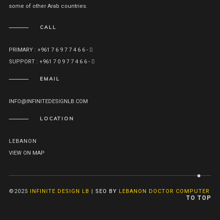
some of other Arab countries.
CALL
PRIMARY : +961 7 6 9 7 7 4 6 6 -
SUPPORT : +961 7 0 9 7 7 4 6 6 -
EMAIL
INFO@INFINITEDESIGNLB.COM
LOCATION
LEBANON
VIEW ON MAP
©2025
INFINITE DESIGN LB
|
SEO BY
LEBANON DOCTOR COMPUTER
TO TOP